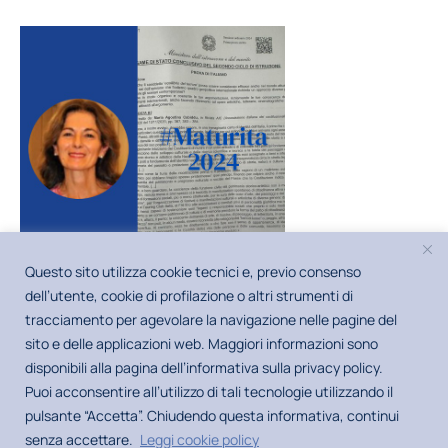
Questo sito utilizza cookie tecnici e, previo consenso
dell’utente, cookie di profilazione o altri strumenti di
tracciamento per agevolare la navigazione nelle pagine del
sito e delle applicazioni web. Maggiori informazioni sono
disponibili alla pagina dell’informativa sulla privacy policy.
Puoi acconsentire all’utilizzo di tali tecnologie utilizzando il
pulsante “Accetta”. Chiudendo questa informativa, continui
© Copyright 2026 | POLIEDRA – UFFICIO FORMAZIONE • C.F. –
senza accettare.
Leggi cookie policy
P. IVA 12903700156 • Via G. Colombo 40, 20133 Milano